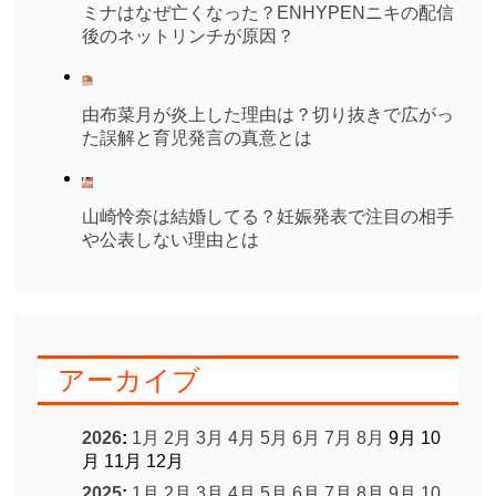
ミナはなぜ亡くなった？ENHYPENニキの配信
後のネットリンチが原因？
由布菜月が炎上した理由は？切り抜きで広がっ
た誤解と育児発言の真意とは
山崎怜奈は結婚してる？妊娠発表で注目の相手
や公表しない理由とは
アーカイブ
2026
:
1月
2月
3月
4月
5月
6月
7月
8月
9月
10
月
11月
12月
2025
:
1月
2月
3月
4月
5月
6月
7月
8月
9月
10