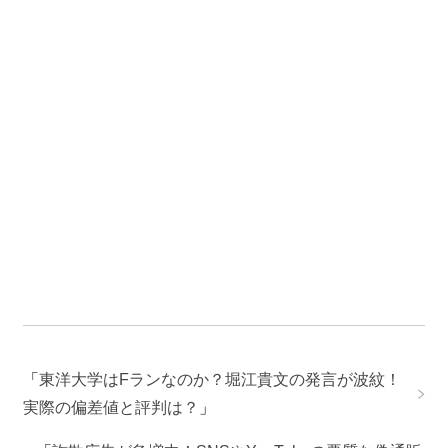
「
東洋大学はFランなのか？堀江貴文の発言が波紋！
実際の偏差値と評判は？
」