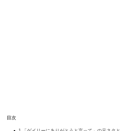
目次
1
「ゲイリーにありがとうと言って」の元ネタと