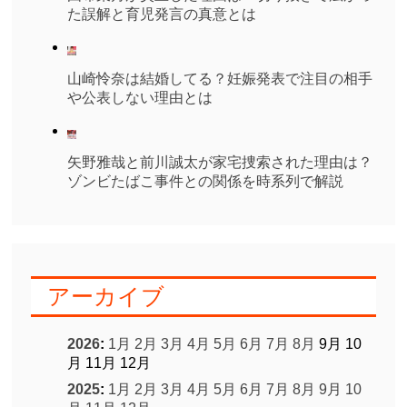
た誤解と育児発言の真意とは
山崎怜奈は結婚してる？妊娠発表で注目の相手
や公表しない理由とは
矢野雅哉と前川誠太が家宅捜索された理由は？
ゾンビたばこ事件との関係を時系列で解説
アーカイブ
2026
:
1月
2月
3月
4月
5月
6月
7月
8月
9月
10
月
11月
12月
2025
:
1月
2月
3月
4月
5月
6月
7月
8月
9月
10