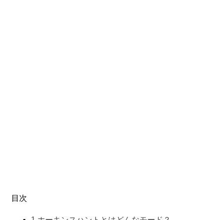
目次
1
ホーキンスハントとはどんなモード？