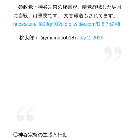
「参政党・神谷宗幣の秘書が、離党辞職した翌月
に自殺」は事実です。 文春報道もされてます。
https://t.co/H81JqnXf2x
pic.twitter.com/Dl8I7nZXfI
— 桃太郎＋ (@momotro018)
July 2, 2025
◯神谷宗幣の主張と行動