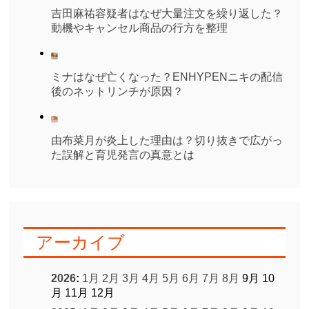
吉田麻祐容疑者はなぜ大量注文を繰り返した？
動機やキャンセル商品の行方を整理
ミナはなぜ亡くなった？ENHYPENニキの配信
後のネットリンチが原因？
由布菜月が炎上した理由は？切り抜きで広がっ
た誤解と育児発言の真意とは
アーカイブ
2026
:
1月
2月
3月
4月
5月
6月
7月
8月
9月
10
月
11月
12月