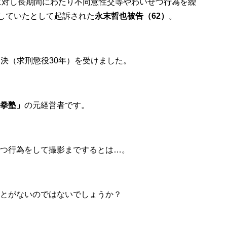
8人に対し長期間にわたり不同意性交等やわいせつ行為を繰
）していたとして起訴された
永末哲也被告（62）
。
の判決（求刑懲役30年）を受けました。
拳塾」
の元経営者です。
つ行為をして撮影までするとは…。
とがないのではないでしょうか？