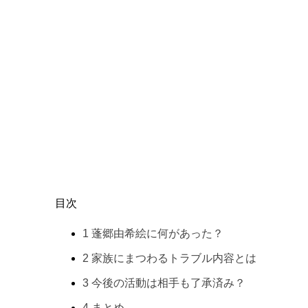
目次
1
蓬郷由希絵に何があった？
2
家族にまつわるトラブル内容とは
3
今後の活動は相手も了承済み？
4
まとめ