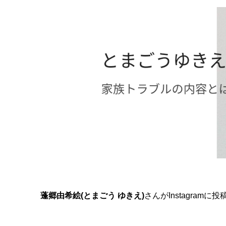
蓬郷由希絵(とまごう ゆきえ)
さんがInstagra