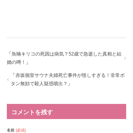
「
魚喃キリコの死因は病気？52歳で急逝した真相と結
婚の噂！
」
「
赤坂個室サウナ夫婦死亡事件が怪しすぎる！非常ボ
タン無効で殺人疑惑噴出？
」
コメントを残す
名前
(必須)